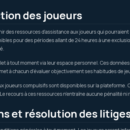
tion des joueurs
urnir des ressources d’assistance aux joueurs qui pourrai
ibles pour des périodes allant de 24 heures à une exclusi
ué.
let à tout moment via leur espace personnel. Ces données 
met à chacun d’évaluer objectivement ses habitudes de je
aux joueurs compulsifs sont disponibles sur la plateforme. 
 recours à ces ressources n’entraîne aucune pénalité ni re
s et résolution des litige