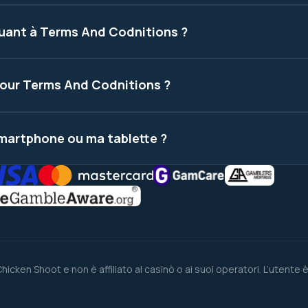
ouant à Terms And Codnitions ?
 pour Terms And Codnitions ?
smartphone ou ma tablette ?
ken Shoot e non è affiliato al casinò o ai suoi operatori. L’utente è