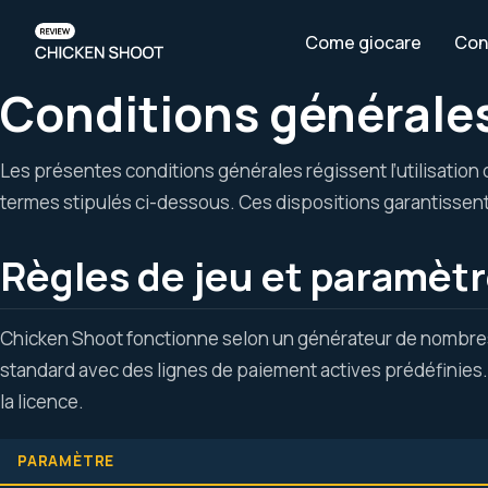
Come giocare
Con 
Conditions générale
Les présentes conditions générales régissent l’utilisation 
termes stipulés ci-dessous. Ces dispositions garantissent 
Règles de jeu et paramèt
Chicken Shoot fonctionne selon un générateur de nombres alé
standard avec des lignes de paiement actives prédéfinies. 
la licence.
PARAMÈTRE