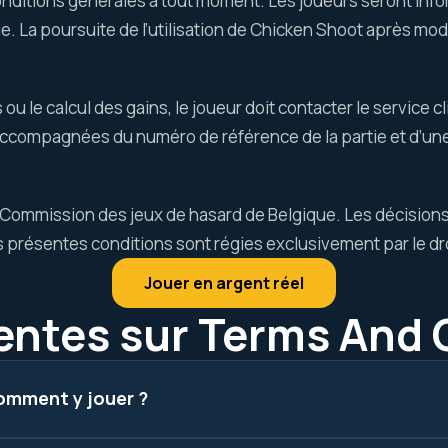
 conditions générales à tout moment. Les joueurs seront in
ue. La poursuite de l’utilisation de Chicken Shoot après mo
u le calcul des gains, le joueur doit contacter le service cl
 accompagnées du numéro de référence de la partie et d’un
 la Commission des jeux de hasard de Belgique. Les décisio
s présentes conditions sont régies exclusivement par le dr
Jouer en argent réel
entes sur Terms And 
omment y jouer ?