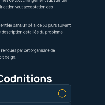
formés de tout changement substantiel
dification vaut acceptation des
ientèle dans un délai de 30 jours suivant
e description détaillée du problème
ns rendues par cet organisme de
oit belge.
Codnitions