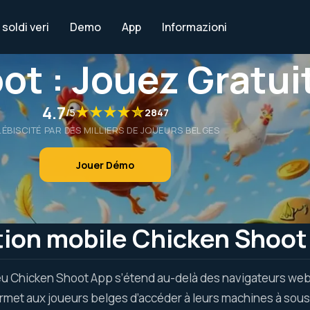
soldi veri
Demo
App
Informazioni
ot : Jouez Gratu
4.7
/
5
2847
LÉBISCITÉ PAR DES MILLIERS DE JOUEURS BELGES
Jouer Démo
tion mobile Chicken Shoot
eu Chicken Shoot App s’étend au-delà des navigateurs web
rmet aux joueurs belges d’accéder à leurs machines à sou