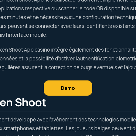
plications respective ou scanner le code QR disponible sur 
s minutes et ne nécessite aucune configuration technique p
ueurs peuvent se connecter avec leurs identifiants existan
s l’interface mobile.
cken Shoot App casino intègre également des fonctionnali
nnées et la possibilité d’activer l’authentification biomét
régulières assurent la correction de bugs éventuels et l’aj
.
Demo
ken Shoot
ment développé avec l’avènement des technologies mobiles.
 smartphones et tablettes. Les joueurs belges peuvent dé