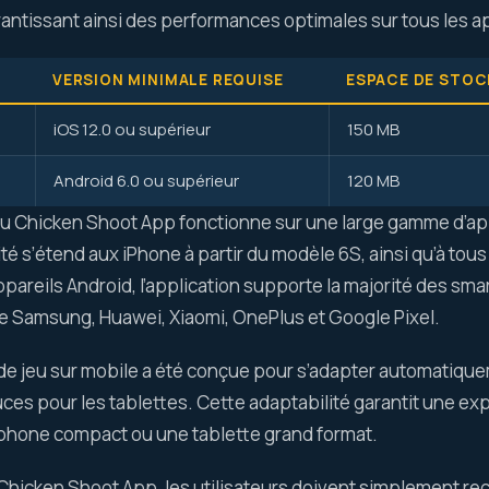
arantissant ainsi des performances optimales sur tous les a
VERSION MINIMALE REQUISE
ESPACE DE STO
)
iOS 12.0 ou supérieur
150 MB
Android 6.0 ou supérieur
120 MB
jeu Chicken Shoot App fonctionne sur une large gamme d’app
ité s’étend aux iPhone à partir du modèle 6S, ainsi qu’à tou
pareils Android, l’application supporte la majorité des sm
ue Samsung, Huawei, Xiaomi, OnePlus et Google Pixel.
de jeu sur mobile a été conçue pour s’adapter automatiqueme
ces pour les tablettes. Cette adaptabilité garantit une ex
tphone compact ou une tablette grand format.
Chicken Shoot App, les utilisateurs doivent simplement rec