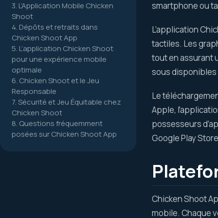
smartphone ou tabl
3. L’Application Mobile Chicken
Shoot
4. Dépôts et retraits dans
L’application Chi
Chicken Shoot App
tactiles. Les grap
5. L’application Chicken Shoot
tout en assurant 
pour une expérience mobile
optimale
sous disponibles 
6. Chicken Shoot et le Jeu
Responsable
Le téléchargement
7. Sécurité et Jeu Équitable chez
Apple, l’applicati
Chicken Shoot
8. Questions fréquemment
possesseurs d’app
posées sur Chicken Shoot App
Google Play Store,
Platefo
Chicken Shoot App
mobile. Chaque v