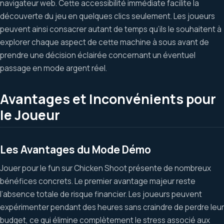
navigateur web. Cette accessibilité immédiate facilite la
découverte du jeu en quelques clics seulement. Les joueurs
peuvent ainsi consacrer autant de temps qu’ils le souhaitent à
explorer chaque aspect de cette machine à sous avant de
prendre une décision éclairée concernant un éventuel
passage en mode argent réel.
Avantages et Inconvénients pour
le Joueur
Les Avantages du Mode Démo
Jouer pour le fun sur Chicken Shoot présente de nombreux
bénéfices concrets. Le premier avantage majeur reste
l’absence totale de risque financier. Les joueurs peuvent
expérimenter pendant des heures sans craindre de perdre leur
budget, ce qui élimine complètement le stress associé aux