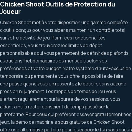
Chicken Shoot Outils de Protection du
Joueur
Chicken Shoot met à votre disposition une gamme complète
d’outils conçus pour vous aider à maintenir un contrôle total
sur votre activité de jeu. Parmi ces fonctionnalités
essentielles, vous trouverez les limites de dépôt
personnalisables qui vous permettent de définir des plafonds
quotidiens, hebdomadaires ou mensuels selon vos
préférences et votre budget. Notre système d’auto-exclusion
temporaire ou permanente vous offre la possibilité de faire
une pause quand vous en ressentez le besoin, sans aucune
pression ni jugement. Les rappels de temps de jeu vous
alertent régulièrement sur la durée de vos sessions, vous
aidant ainsi à rester conscient du temps passé sur la
plateforme. Pour ceux qui préfèrent essayer gratuitement nos
jeux, la démo de machine à sous gratuite de Chicken Shoot
offre une alternative parfaite pour jouer pour le fun sans aucun