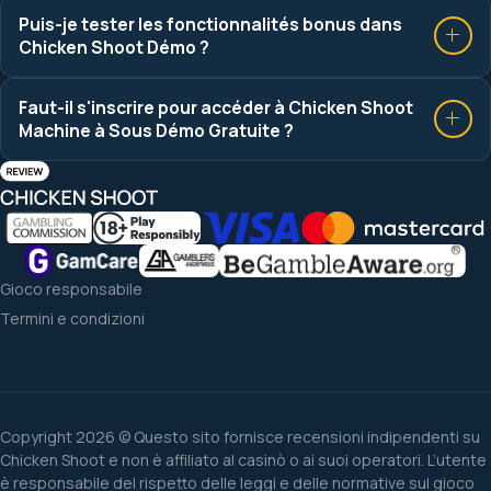
Puis-je tester les fonctionnalités bonus dans
Chicken Shoot Démo ?
Faut-il s'inscrire pour accéder à Chicken Shoot
Machine à Sous Démo Gratuite ?
Gioco responsabile
Termini e condizioni
Copyright 2026 © Questo sito fornisce recensioni indipendenti su
Chicken Shoot e non è affiliato al casinò o ai suoi operatori. L’utente
è responsabile del rispetto delle leggi e delle normative sul gioco