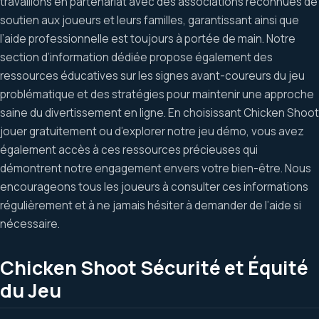
travaillons en partenariat avec des associations reconnues de
soutien aux joueurs et leurs familles, garantissant ainsi que
l’aide professionnelle est toujours à portée de main. Notre
section d’information dédiée propose également des
ressources éducatives sur les signes avant-coureurs du jeu
problématique et des stratégies pour maintenir une approche
saine du divertissement en ligne. En choisissant Chicken Shoot
jouer gratuitement ou d’explorer notre jeu démo, vous avez
également accès à ces ressources précieuses qui
démontrent notre engagement envers votre bien-être. Nous
encourageons tous les joueurs à consulter ces informations
régulièrement et à ne jamais hésiter à demander de l’aide si
nécessaire.
Chicken Shoot Sécurité et Équité
du Jeu