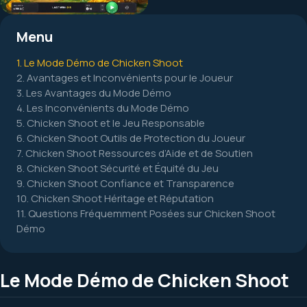
Menu
1. Le Mode Démo de Chicken Shoot
2. Avantages et Inconvénients pour le Joueur
3. Les Avantages du Mode Démo
4. Les Inconvénients du Mode Démo
5. Chicken Shoot et le Jeu Responsable
6. Chicken Shoot Outils de Protection du Joueur
7. Chicken Shoot Ressources d’Aide et de Soutien
8. Chicken Shoot Sécurité et Équité du Jeu
9. Chicken Shoot Confiance et Transparence
10. Chicken Shoot Héritage et Réputation
11. Questions Fréquemment Posées sur Chicken Shoot
Démo
Le Mode Démo de Chicken Shoot