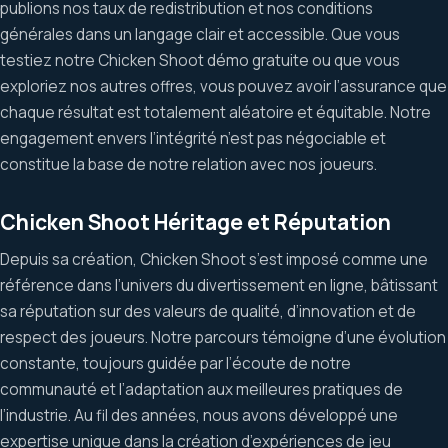
publions nos taux de redistribution et nos conditions
générales dans un langage clair et accessible. Que vous
testiez notre Chicken Shoot démo gratuite ou que vous
exploriez nos autres offres, vous pouvez avoir l’assurance que
chaque résultat est totalement aléatoire et équitable. Notre
engagement envers l’intégrité n’est pas négociable et
constitue la base de notre relation avec nos joueurs.
Chicken Shoot Héritage et Réputation
Depuis sa création, Chicken Shoot s’est imposé comme une
référence dans l’univers du divertissement en ligne, bâtissant
sa réputation sur des valeurs de qualité, d’innovation et de
respect des joueurs. Notre parcours témoigne d’une évolution
constante, toujours guidée par l’écoute de notre
communauté et l’adaptation aux meilleures pratiques de
l’industrie. Au fil des années, nous avons développé une
expertise unique dans la création d’expériences de jeu