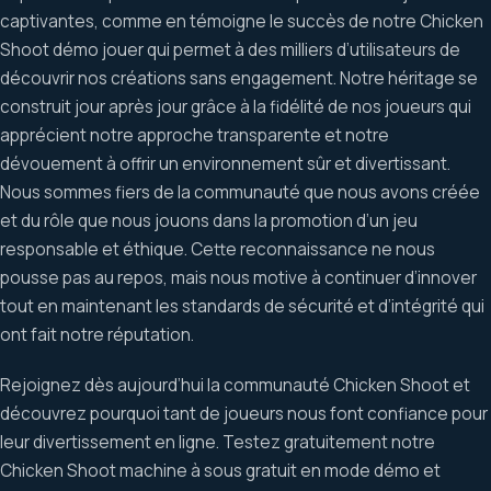
captivantes, comme en témoigne le succès de notre Chicken
Shoot démo jouer qui permet à des milliers d’utilisateurs de
découvrir nos créations sans engagement. Notre héritage se
construit jour après jour grâce à la fidélité de nos joueurs qui
apprécient notre approche transparente et notre
dévouement à offrir un environnement sûr et divertissant.
Nous sommes fiers de la communauté que nous avons créée
et du rôle que nous jouons dans la promotion d’un jeu
responsable et éthique. Cette reconnaissance ne nous
pousse pas au repos, mais nous motive à continuer d’innover
tout en maintenant les standards de sécurité et d’intégrité qui
ont fait notre réputation.
Rejoignez dès aujourd’hui la communauté Chicken Shoot et
découvrez pourquoi tant de joueurs nous font confiance pour
leur divertissement en ligne. Testez gratuitement notre
Chicken Shoot machine à sous gratuit en mode démo et