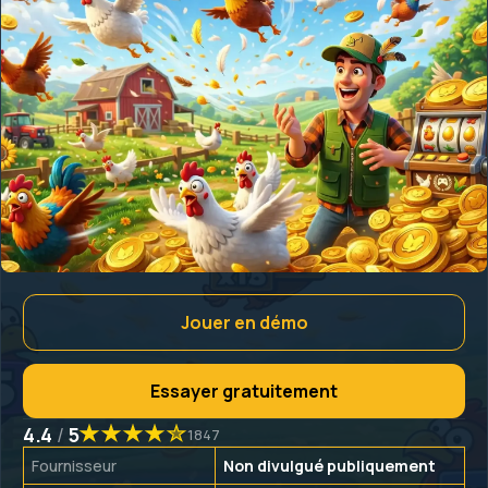
Jouer en démo
Essayer gratuitement
4.4
/
5
1847
Fournisseur
Non divulgué publiquement