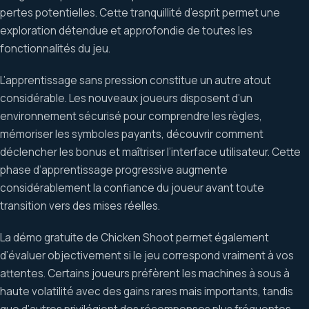
pertes potentielles. Cette tranquillité d’esprit permet une
exploration détendue et approfondie de toutes les
fonctionnalités du jeu.
L’apprentissage sans pression constitue un autre atout
considérable. Les nouveaux joueurs disposent d’un
environnement sécurisé pour comprendre les règles,
mémoriser les symboles payants, découvrir comment
déclencher les bonus et maîtriser l’interface utilisateur. Cette
phase d’apprentissage progressive augmente
considérablement la confiance du joueur avant toute
transition vers des mises réelles.
La démo gratuite de Chicken Shoot permet également
d’évaluer objectivement si le jeu correspond vraiment à vos
attentes. Certains joueurs préfèrent les machines à sous à
haute volatilité avec des gains rares mais importants, tandis