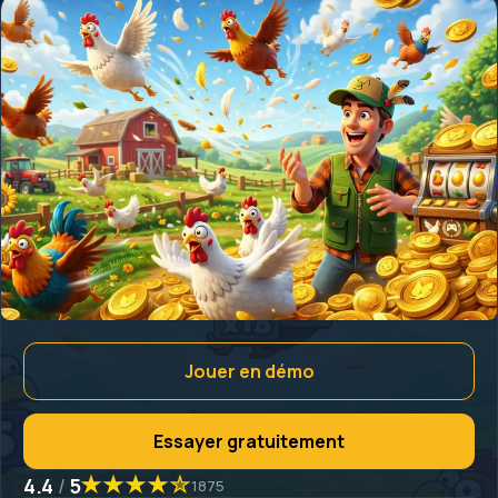
Jouer en démo
Essayer gratuitement
4.4
/
5
1875