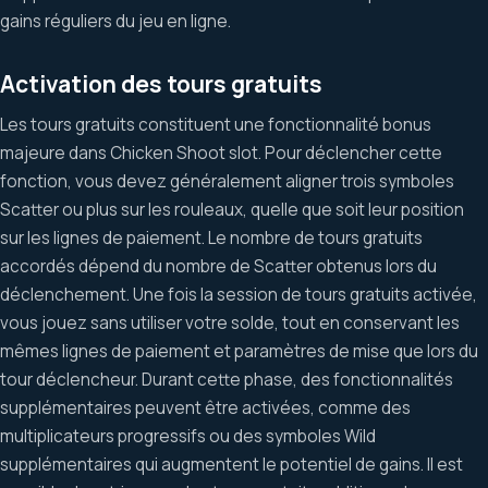
gains réguliers du jeu en ligne.
Activation des tours gratuits
Les tours gratuits constituent une fonctionnalité bonus
majeure dans Chicken Shoot slot. Pour déclencher cette
fonction, vous devez généralement aligner trois symboles
Scatter ou plus sur les rouleaux, quelle que soit leur position
sur les lignes de paiement. Le nombre de tours gratuits
accordés dépend du nombre de Scatter obtenus lors du
déclenchement. Une fois la session de tours gratuits activée,
vous jouez sans utiliser votre solde, tout en conservant les
mêmes lignes de paiement et paramètres de mise que lors du
tour déclencheur. Durant cette phase, des fonctionnalités
supplémentaires peuvent être activées, comme des
multiplicateurs progressifs ou des symboles Wild
supplémentaires qui augmentent le potentiel de gains. Il est