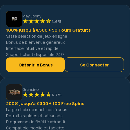
Play Jonny
4.6/5
100% jusqu'à €500 + 50 Tours Gratuits
Vaste sélection de jeux en ligne
Bonus de bienvenue généreux
Interface intuitive et rapide
Support client disponible 24/7
Obtenir le Bonus
Se Connecter
Gransino
4.7/5
200% jusqu'à €300 + 100 Free Spins
Large choix de machines à sous
Retraits rapides et sécurisés
Programme de fidélité attractif
Compatible mobile et tablette