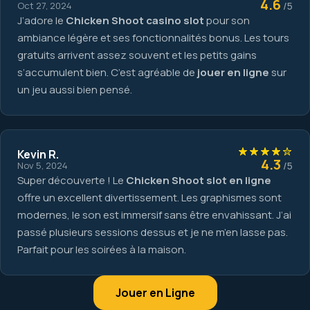
4.6
/5
Oct 27, 2024
J’adore le
Chicken Shoot casino slot
pour son
ambiance légère et ses fonctionnalités bonus. Les tours
gratuits arrivent assez souvent et les petits gains
s’accumulent bien. C’est agréable de
jouer en ligne
sur
un jeu aussi bien pensé.
Kevin R.
4.3
/5
Nov 5, 2024
Super découverte ! Le
Chicken Shoot slot en ligne
offre un excellent divertissement. Les graphismes sont
modernes, le son est immersif sans être envahissant. J’ai
passé plusieurs sessions dessus et je ne m’en lasse pas.
Parfait pour les soirées à la maison.
Jouer en Ligne