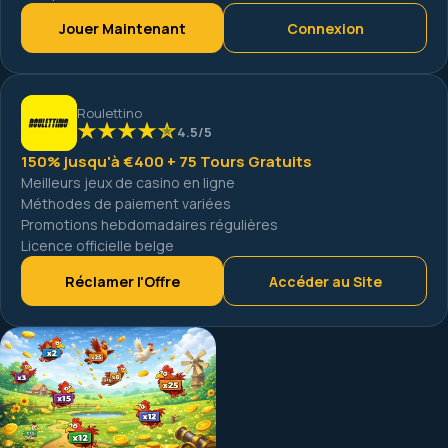
Jouer Maintenant
Connexion
Roulettino
4.5/5
150% jusqu'à €400 + 75 Tours Gratuits
Meilleurs jeux de casino en ligne
Méthodes de paiement variées
Promotions hebdomadaires régulières
Licence officielle belge
Réclamer l'Offre
Accéder au Site