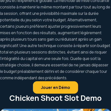
de jeu et l’expérience globale. La méthode de mise constante
consiste à maintenir le même montant par tour tout au long de
la session, offrant une prévisibilité maximale sur la durée
potentielle du jeu selon votre budget. Alternativement,
certains joueurs préfèrent ajuster progressivement leurs
mises en fonction des résultats, augmentant légèrement
après plusieurs tours sans gain ou réduisant après un gain
significatif. Une autre technique consiste à répartir son budget
total en plusieurs sessions distinctes, évitant ainsi de risquer
l’intégralité du capital en une seule fois. Quelle que soit la
stratégie choisie, il demeure essentiel de ne jamais dépasser
le budget préalablement défini et de considérer chaque tour
comme indépendant des précédents.
Jouer en Démo
Chicken Shoot Slot Demo